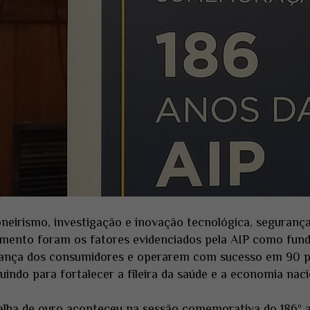
neirismo, investigação e inovação tecnológica, segurança 
amento foram os fatores evidenciados pela AIP como fun
ança dos consumidores e operarem com sucesso em 90 paí
uindo para fortalecer a fileira da saúde e a economia naci
alha de ouro aconteceu na sessão comemorativa do 186º a