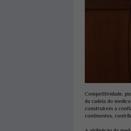
Competitividade, pio
da cadeia do medic
construírem a confi
continentes, contrib
A atribuição da med