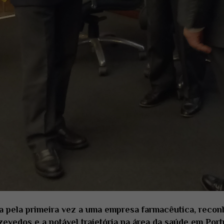
da pela primeira vez a uma empresa farmacêutica, reco
zevedos e a notável trajetória na área da saúde em Por