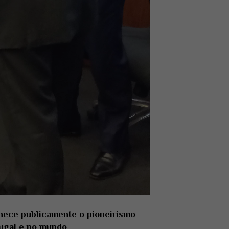
nhece publicamente o pioneirismo
tugal e no mundo
.