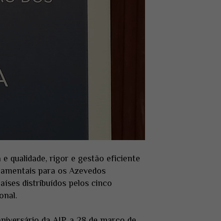
e qualidade, rigor e gestão eficiente
damentais para os Azevedos
ses distribuídos pelos cinco
onal.
niversário da AIP, a 28 de março de