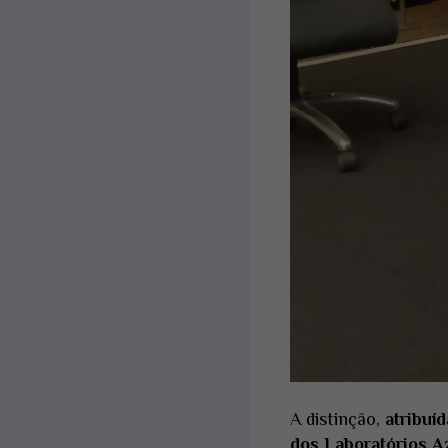
A distinção,
atribuí
dos Laboratórios A