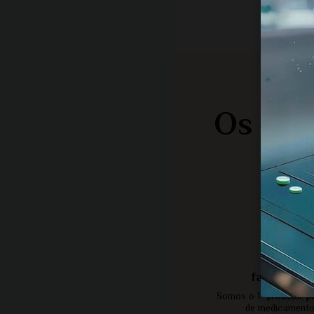
Os no
1º
fabricante
Somos o 1º produtor p
de medicament