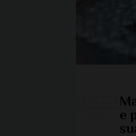
Ma
e 
su