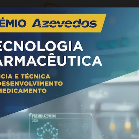
25 anos a crescer e a desenvolver o
setor da saúde em Moçambique.
Sempre com o foco na disponibilidade e na
acessibilidade de produtos farmacêuticos, a
Medis tem contribuído com rigor, segurança e as
boas práticas de distribuição para mais e melhor
saúde em Moçambique.
Líder no setor, a Medis representa hoje mais de
30 multinacionais de referência quer de origem
portuguesa como estrangeira, garantindo
100%
de cobertura no território moçambicano.