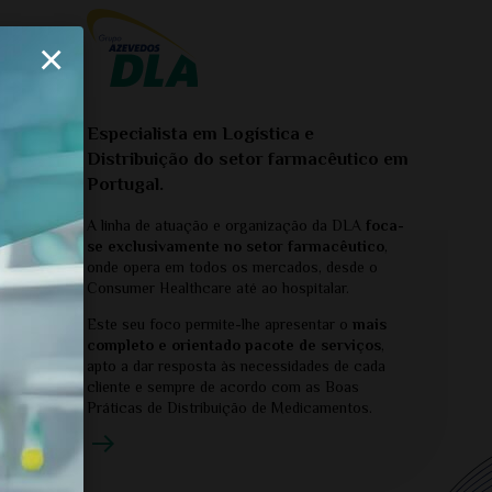
×
Especialista em Logística e
Distribuição do setor farmacêutico em
Portugal.
A linha de atuação e organização da DLA
foca-
se exclusivamente no setor farmacêutico
,
onde opera em todos os mercados, desde o
Consumer Healthcare até ao hospitalar.
Este seu foco permite-lhe apresentar o
mais
completo e orientado pacote de serviços
,
apto a dar resposta às necessidades de cada
cliente e sempre de acordo com as Boas
Práticas de Distribuição de Medicamentos.