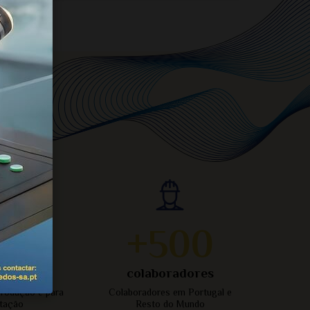
0
+500
%
tação
colaboradores
rodução é para
Colaboradores em Portugal e
tação
Resto do Mundo