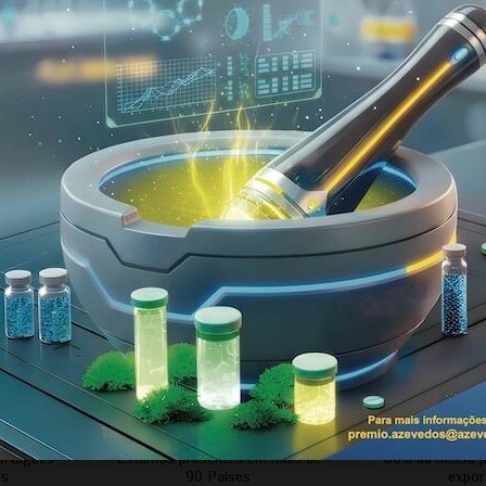
ssos
números
+90
8
países
expor
ortuguês
Estamos presentes em mais de
80% da nossa p
os
90 Países
expor